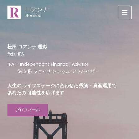
内
ロアンナ
容
Roanna
を
ス
キ
ッ
プ
松田
ロアンナ
理彩
米国 IFA
IFA
＝
I
ndependant
F
inancail
A
dvisor
独立系 ファイナンシャル アドバイザー
人生の ライフステージに合わせた 投資・資産運用で
あなたの 可能性を広げます
プロフィール