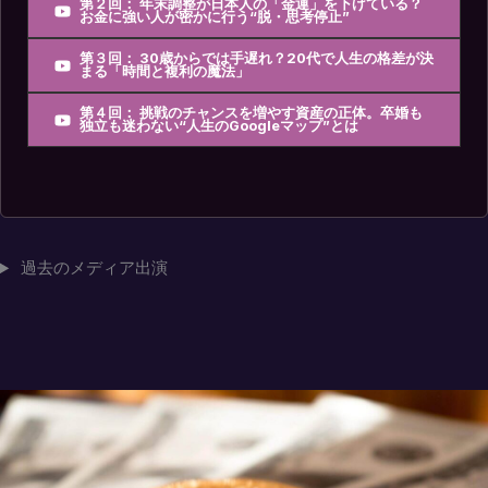
第２回： 年末調整が日本人の「金運」を下げている？
お金に強い人が密かに行う“脱・思考停止”
第３回： 30歳からでは手遅れ？20代で人生の格差が決
まる「時間と複利の魔法」
第４回： 挑戦のチャンスを増やす資産の正体。卒婚も
独立も迷わない“人生のGoogleマップ”とは
過去のメディア出演